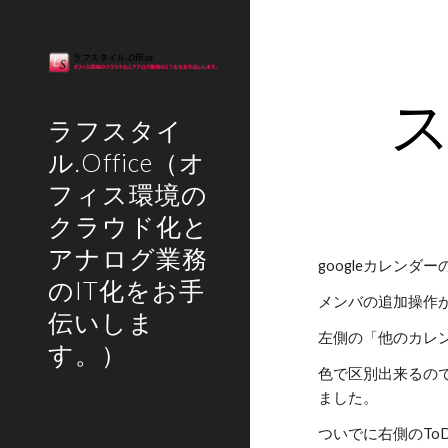
Sk
ラフスタイ
ル.Office（オ
フィス環境の
クラウド化と
アナログ業務
googleカレンダ
のIT化をお手
メンバの追加操作
伝いしま
左側の「他のカレン
す。）
色で区別出来るの
ました。
ついでに右側のT